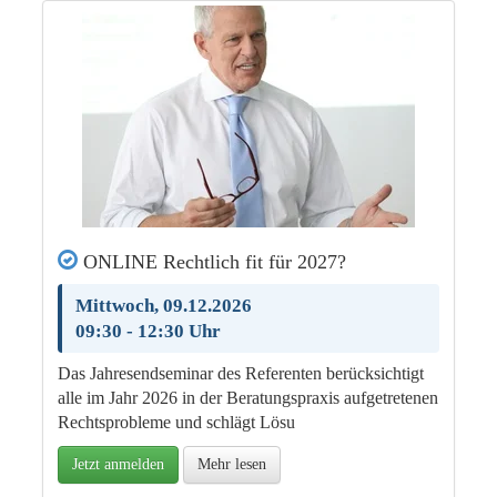
ONLINE Rechtlich fit für 2027?
Mittwoch, 09.12.2026
09:30 - 12:30 Uhr
Das Jah­re­send­se­minar des Re­fe­ren­ten be­rück­sich­tigt
al­le im Jahr 2026 in der Be­ra­tungs­pra­xis auf­ge­tre­te­nen
Rechts­pro­ble­me und schlägt Lö­su
Jetzt anmelden
Mehr lesen