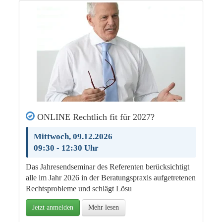
ONLINE Rechtlich fit für 2027?
Mittwoch, 09.12.2026
09:30 - 12:30 Uhr
Das Jah­re­send­se­minar des Re­fe­ren­ten be­rück­sich­tigt
al­le im Jahr 2026 in der Be­ra­tungs­pra­xis auf­ge­tre­te­nen
Rechts­pro­ble­me und schlägt Lö­su
Jetzt anmelden
Mehr lesen